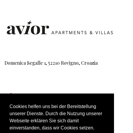
Domenica Segalle 1, 52210 Rovigno, Croazia
bookings@aviorholidays.com
Cookies helfen uns bei der Bereitstellung
unserer Dienste. Durch die Nutzung unserer
Webseite erklären Sie sich damit
+385 99 2231 111
einverstanden, dass wir Cookies setzen.