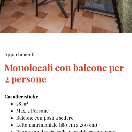
Appartamenti
Monolocali con balcone per
2 persone
Caratteristiche:
2
28 m
Max. 2 Persone
Balcone con posti a sedere
Letto matrimoniale (180 cm x 200 cm)
Bagno con doccia walk-in, scalda asciugamano,