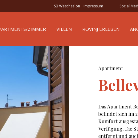
SB Waschsalon
Impressum
Social Me
PARTMENTS/ZIMMER
VILLEN
ROVINJ ERLEBEN
AN
Apartment
Belle
Das Apartment Bel
befindet sich im 2
Komfort ausgestat
Verfügung. Die S
entfernt und auch