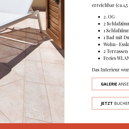
erreichbar (ca.1,5
2. OG
2 Schlafzim
1 Schlafzimm
1 Bad mit D
Wohn- Esskü
2 Terrassen
Freies WLAN
Das Interieur wur
GALERIE
ANSE
JETZT
BUCHE