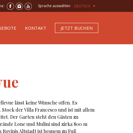
dia:
Sprache auswählen
DEUTSCH
GEBOTE
KONTAKT
JETZT BUCHEN
vue
levue lässt keine Wünsche offen. Es
. Stock der Villa Francesco und ist mit allem
tet. Der Garten steht den Gästen zu
trände Lone und Mulini sind zirka 800 m
 Rovinjs Altstadt ist bequem zu Fuß